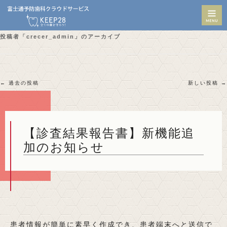
M
投稿者「
crecer_admin
」のアーカイブ
投
←
過去の投稿
新しい投稿
→
稿
ナ
ビ
ゲ
ー
【診査結果報告書】新機能追
シ
加のお知らせ
ョ
ン
患者情報が簡単に素早く作成でき、患者端末へと送信で