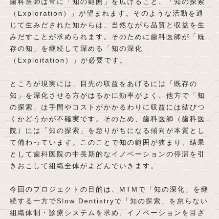
歯科医師は常に「知の範囲」を広げること、「知の探索
（Exploration）」が望まれます。そのような活動を通
じて生みだされた知からは、当然ながら品質と収益を生
みだすことが求められます。そのために歯科医師が「既
存の知」を継続して深める「知の深化
（Exploitation）」が必要です。
ところが現実には、目先の収益をあげるには「既存の
知」を深化させる方がはるかに効率がよく、他方で「知
の探索」は手間やコストがかかるわりに収益には結びつ
くかどうかが不確実です。そのため、歯科医師（歯科医
院）には「知の探索」を怠りがちになる傾向が本質とし
て備わっています。このことで知の範囲が狭まり、結果
として歯科医院の中長期的なイノベーションの停滞を引
きおこして組織全体がよどんでいきます。
今回のプロジェクトの目的は、MTMで「知の深化」を継
続する一方でSlow Dentistryで「知の探索」を怠らない
組織体制・診療システムを求め、イノベーションを目ざ