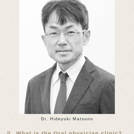
Dr. Hideyuki Matsuno
Ⅱ. What is the Oral physician clinic?