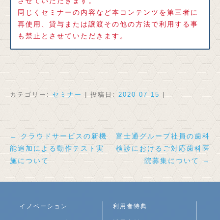
させていただきます。
同じくセミナーの内容など本コンテンツを第三者に
再使用、貸与または譲渡その他の方法で利用する事
も禁止とさせていただきます。
カテゴリー:
セミナー
| 投稿日:
2020-07-15
|
投
←
クラウドサービスの新機
富士通グループ社員の歯科
能追加による動作テスト実
検診におけるご対応歯科医
稿
施について
院募集について
→
ナ
ビ
ゲ
ー
イノベーション
利用者特典
シ