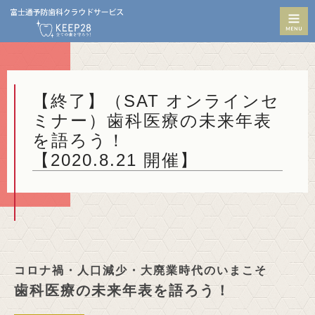
M
【終了】（SAT オンラインセ
ミナー）歯科医療の未来年表
を語ろう！
【2020.8.21 開催】
コロナ禍・人口減少・大廃業時代のいまこそ
歯科医療の未来年表を語ろう！